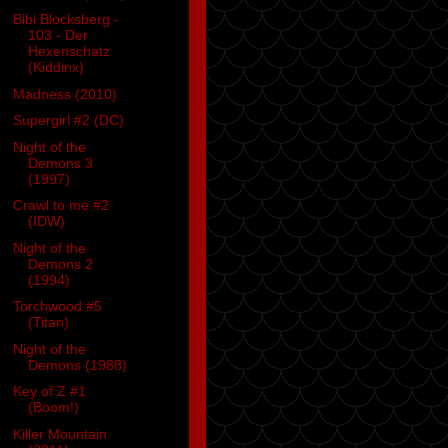
Bibi Blocksberg -
103 - Der
Hexenschatz
(Kiddinx)
Madness (2010)
Supergirl #2 (DC)
Night of the
Demons 3
(1997)
Crawl to me #2
(IDW)
Night of the
Demons 2
(1994)
Torchwood #5
(Titan)
Night of the
Demons (1988)
Key of Z #1
(Boom!)
Killer Mountain