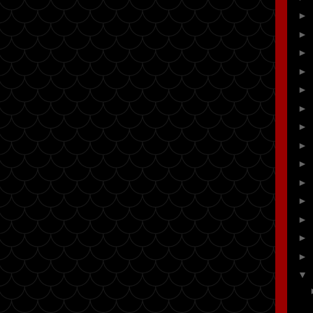
►
►
►
►
►
►
►
►
►
►
►
►
►
►
▼