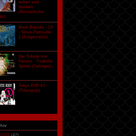
sehen und
sterben
(Romantruhe
io)
Mark Brandis - 19
- Sirius-Patrouille
1 (Folgenreich)
Die Tribute von
Panem - Tödliche
Spiele (Oetinger)
Tokyo ESP #1
(Tokyopop)
hiv
2026
(42)