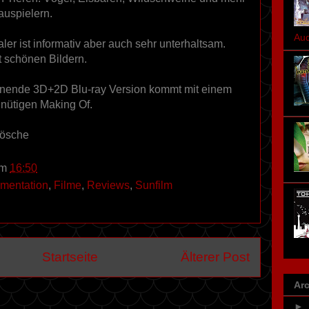
auspielern.
Aud
ler ist informativ aber auch sehr unterhaltsam.
it schönen Bildern.
enende 3D+2D Blu-ray Version kommt mit einem
inütigen Making Of.
rösche
um
16:50
mentation
,
Filme
,
Reviews
,
Sunfilm
Startseite
Älterer Post
Arc
►