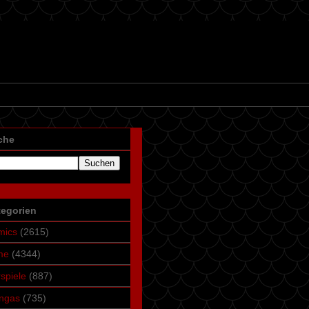
che
tegorien
mics
(2615)
me
(4344)
spiele
(887)
ngas
(735)