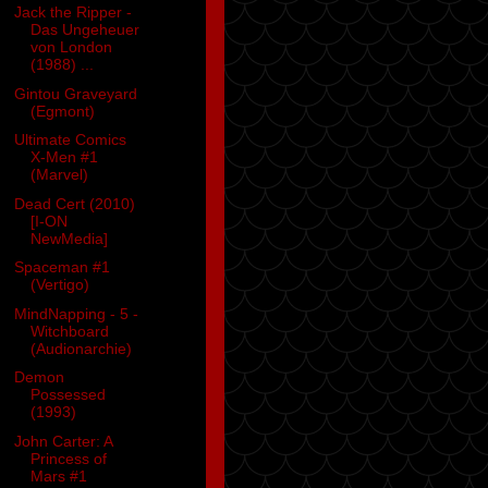
Jack the Ripper -
Das Ungeheuer
von London
(1988) ...
Gintou Graveyard
(Egmont)
Ultimate Comics
X-Men #1
(Marvel)
Dead Cert (2010)
[I-ON
NewMedia]
Spaceman #1
(Vertigo)
MindNapping - 5 -
Witchboard
(Audionarchie)
Demon
Possessed
(1993)
John Carter: A
Princess of
Mars #1