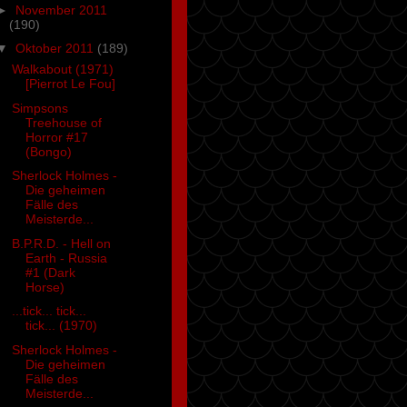
►
November 2011
(190)
▼
Oktober 2011
(189)
Walkabout (1971)
[Pierrot Le Fou]
Simpsons
Treehouse of
Horror #17
(Bongo)
Sherlock Holmes -
Die geheimen
Fälle des
Meisterde...
B.P.R.D. - Hell on
Earth - Russia
#1 (Dark
Horse)
...tick... tick...
tick... (1970)
Sherlock Holmes -
Die geheimen
Fälle des
Meisterde...