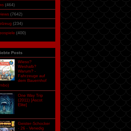
ws
(464)
views
(7642)
elzeug
(234)
eospiele
(400)
iebte Posts
Wieso?
Weshalb?
Warum? -
Fahrzeuge auf
dem Bauernhof
umbo)
One Way Trip
(2011) [Ascot
Elite]
Geister-Schocker
- 26 - Venedig