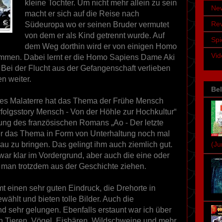
kleine Tochter. Um nicht mehr allein zu sein
Ne
macht er sich auf die Reise nach
Re
Südeuropa wo er seinen Bruder vermutet
von dem er als Kind getrennt wurde. Auf
Spi
dem Weg dorthin wird er von einigen Homo
Vid
men. Dabei lernt er die Homo Sapiens Dame Aki
 Bei der Flucht aus der Gefangenschaft verlieben
en weiter.
Bel
es Malaterre hat das Thema der Frühe Mensch
rfolgsstory Mensch - Von der Höhle zur Hochkultur“
mung des französischen Romans „Ao - Der letzte
er das Thema in Form von Unterhaltung noch mal
u zu bringen. Das gelingt ihm auch ziemlich gut.
(J
war klar im Vordergrund, aber auch die eine oder
 man trotzdem aus der Geschichte ziehen.
t einen sehr guten Eindruck, die Drehorte in
wählt und bieten tolle Bilder. Auch die
d sehr gelungen. Ebenfalls erstaunt war ich über
en Tieren. Vögel, Eisbären, Wildschweine und mehr