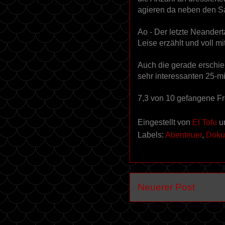
agieren da neben den S
Ao - Der letzte Neanderta
Leise erzählt und voll m
Auch die gerade erschi
sehr interessanten 25-m
7,3 von 10 gefangene F
Eingestellt von
El Tofu
Labels:
Abenteuer
,
Doku
Neuerer Post