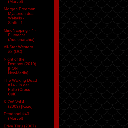
(Marvel)
Morgan Freeman:
Mysterien des
Weltalls -
Staffel 1...
MindNapping - 4 -
Flutnacht
(Audionarchie)
All-Star Western
#2 (DC)
Night of the
Demons (2010)
[I-ON
NewMedia]
The Walking Dead
#14 - In der
Falle (Cross
Cult)
K-On! Vol.4
(2009) [Kazé]
Deadpool #43
(Marvel)
Drive Thru (2007)