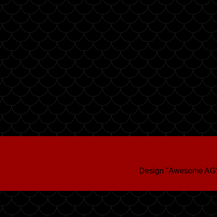
Design "Awesome AG"