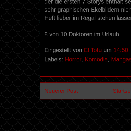
der die ersten 7 Storys enthält 
sehr graphischen Ekelbildern nich
Heft lieber im Regal stehen lasse
8 von 10 Doktoren im Urlaub
Eingestellt von
El Tofu
um
14:50
Labels:
Horror
,
Komödie
,
Manga
Neuerer Post
Startse