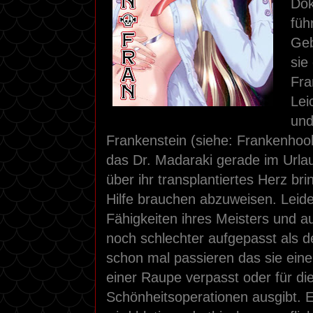
Dok
füh
Geb
sie
Fra
Lei
und
Frankenstein (siehe: Frankenhook
das Dr. Madaraki gerade im Urlau
über ihr transplantiertes Herz br
Hilfe brauchen abzuweisen. Leider
Fähigkeiten ihres Meisters und a
noch schlechter aufgepasst als d
schon mal passieren das sie ei
einer Raupe verpasst oder für d
Schönheitsoperationen ausgibt. E