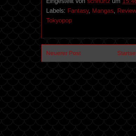
Eingestellt von
schnurtz
um
15:4
Labels:
Fantasy
,
Mangas
,
Revie
Tokyopop
Neuerer Post
Startse