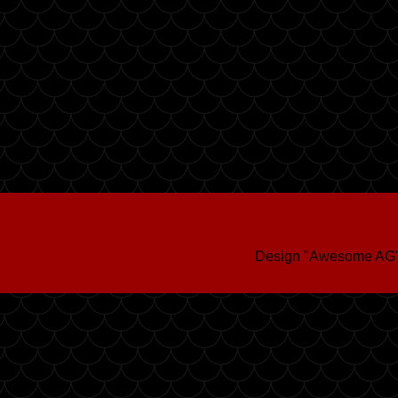
Design "Awesome AG"