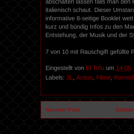
abschalten lassen falls man den 
italienisch schaut. Dieser Umsta
informative 8-seitige Booklet wet
kurz und bündig Infos zu den Mac
Entstehung, der Musik und der Sy
7 von 10 mit Rauschgift gefüllte
Eingestellt von
El Tofu
um
14:05
Labels:
3L
,
Action
,
Filme
,
Komöd
Neuerer Post
Startse