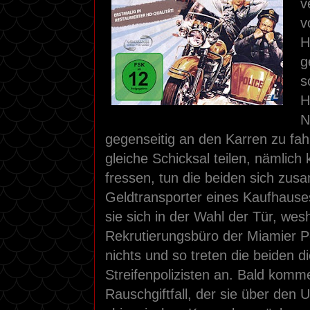
v
v
H
g
s
H
N
gegenseitig an den Karren zu fah
gleiche Schicksal teilen, nämlich
fressen, tun die beiden sich z
Geldtransporter eines Kaufhauses
sie sich in der Wahl der Tür, we
Rekrutierungsbüro der Miamier Pol
nichts und so treten die beiden d
Streifenpolizisten an. Bald komm
Rauschgiftfall, der sie über den