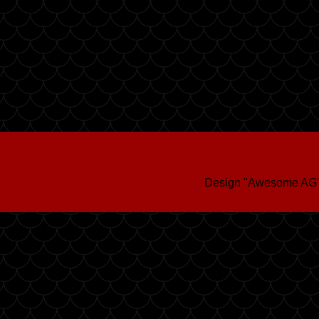
Design "Awesome AG"