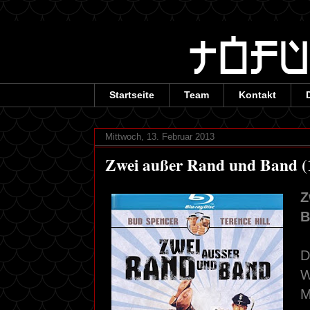
Startseite
Team
Kontakt
Mittwoch, 13. Februar 2013
Zwei außer Rand und Band (
Z
B
D
W
M