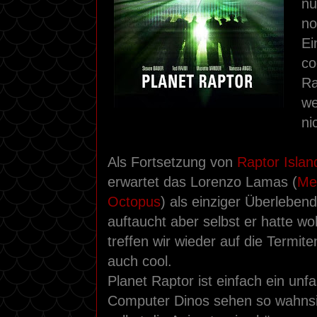
nu
no
Ei
co
Ra
we
ni
Als Fortsetzung von
Raptor Islan
erwartet das Lorenzo Lamas (
Me
Octopus
) als einziger Überlebend
auftaucht aber selbst er hatte w
treffen wir wieder auf die Termit
auch cool.
Planet Raptor ist einfach ein unf
Computer Dinos sehen so wahnsi