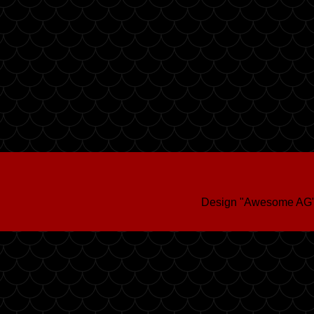
Design "Awesome AG"