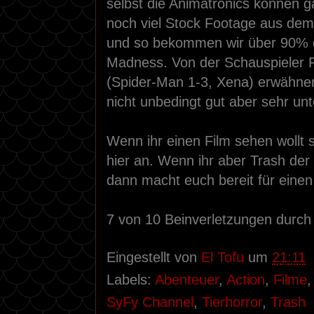
selbst die Animatronics können g
noch viel Stock Footage aus dem 
und so bekommen wir über 90% d
Madness. Von der Schauspieler R
(Spider-Man 1-3, Xena) erwähnen
nicht unbedingt gut aber sehr un
Wenn ihr einen Film sehen wollt 
hier an. Wenn ihr aber Trash der 
dann macht euch bereit für einen 
7 von 10 Beinverletzungen durch
Eingestellt von
El Tofu
um
21:11
Labels:
Abenteuer
,
Action
,
Filme
SyFy Channel
,
Tierhorror
,
Trash